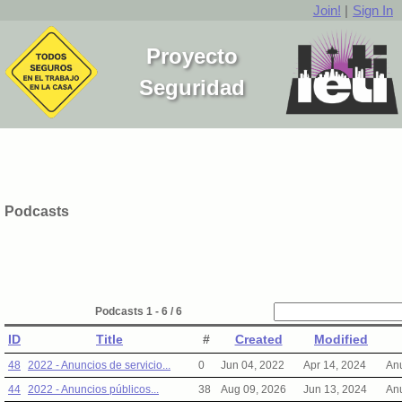
Join!
|
Sign In
Proyecto
Seguridad
Podcasts
Podcasts 1 - 6 / 6
ID
Title
#
Created
Modified
48
2022 - Anuncios de servicio...
0
Jun 04, 2022
Apr 14, 2024
Anu
44
2022 - Anuncios públicos...
38
Aug 09, 2026
Jun 13, 2024
Anu