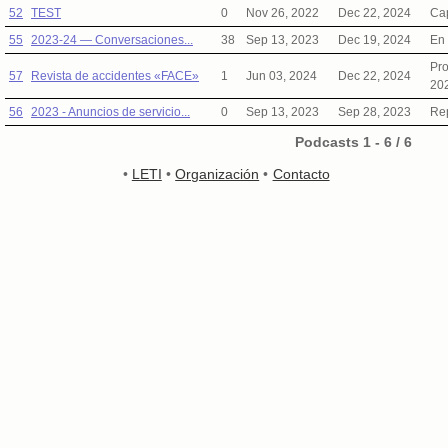
52
TEST
0
Nov 26, 2022
Dec 22, 2024
Cap
55
2023-24 — Conversaciones...
38
Sep 13, 2023
Dec 19, 2024
En 
Pr
57
Revista de accidentes «FACE»
1
Jun 03, 2024
Dec 22, 2024
202
56
2023 - Anuncios de servicio...
0
Sep 13, 2023
Sep 28, 2023
Rep
Podcasts 1 - 6 / 6
•
LETI
•
Organización
•
Contacto