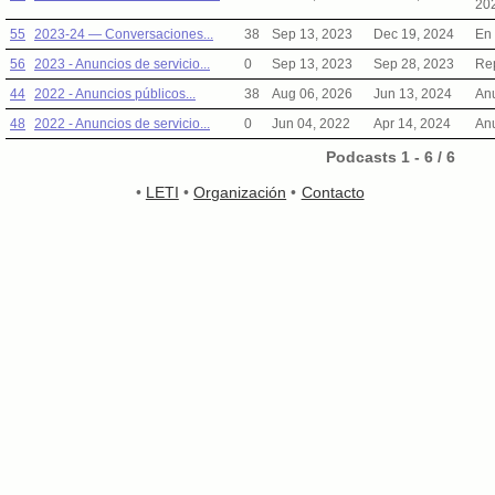
202
55
2023-24 — Conversaciones...
38
Sep 13, 2023
Dec 19, 2024
En 
56
2023 - Anuncios de servicio...
0
Sep 13, 2023
Sep 28, 2023
Rep
44
2022 - Anuncios públicos...
38
Aug 06, 2026
Jun 13, 2024
Anu
48
2022 - Anuncios de servicio...
0
Jun 04, 2022
Apr 14, 2024
Anu
Podcasts 1 - 6 / 6
•
LETI
•
Organización
•
Contacto