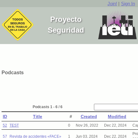
Join!
|
Sign In
Proyecto
Seguridad
Podcasts
Podcasts 1 - 6 / 6
ID
Title
#
Created
Modified
52
TEST
0
Nov 26, 2022
Dec 22, 2024
Cap
Pr
57
Revista de accidentes «FACE»
1
Jun 03, 2024
Dec 22, 2024