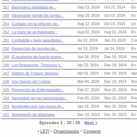
257
Barrendero aplastado en...
Sep 23, 2024
Oct 23, 2024
En 
255
Observador pierde las puntas...
Sep 16, 2024
Oct 10, 2024
En 
254
Cuidado con la inflación de...
Aug 12, 2024
Oct 10, 2024
Un 
252
La mano de un trabajador...
Aug 02, 2024
Aug 02, 2024
En 
251
Contratista y peón sepultados...
Jul 22, 2024
Jan 23, 2025
Con
250
Prevención de muertes de...
Jul 15, 2024
Jul 24, 2024
En 
249
El recolector de huerta muere...
Jun 24, 2024
Dec 19, 2024
Hoy
248
Los Resbalones, Tropiezos y...
Apr 22, 2024
Dec 19, 2024
En 
247
Hábitos de Trabajo Seguros
Apr 01, 2024
Dec 19, 2024
Apr
246
Uso Seguro del Celular
Mar 04, 2024
Dec 19, 2024
Nos
245
Prevención de Enfermedades...
Feb 27, 2024
Nov 20, 2024
Pre
244
Seguridad con las herramientas...
Feb 05, 2024
Nov 20, 2024
Pre
243
Accidentes que casi pasan en...
Jan 16, 2024
Nov 20, 2024
Pre
241
Apilamiento de Materiales
Dec 20, 2023
Dec 20, 2023
En 
Episodes 1 - 20 / 35
Next >
•
LETI
•
Organización
•
Contacto