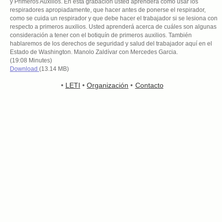
y Primeros Auxilios. En esta grabación usted aprenderá cómo usar los
respiradores apropiadamente, que hacer antes de ponerse el respirador,
como se cuida un respirador y que debe hacer el trabajador si se lesiona con
respecto a primeros auxilios. Usted aprenderá acerca de cuáles son algunas
consideración a tener con el botiquín de primeros auxilios. También
hablaremos de los derechos de seguridad y salud del trabajador aquí en el
Estado de Washington. Manolo Zaldívar con Mercedes Garcia.
(19:08 Minutes)
Download
(13.14 MB)
•
LETI
•
Organización
•
Contacto