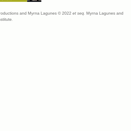
 Productions and Myrna Lagunes © 2022
et seq.
Myrna Lagunes and
titute.