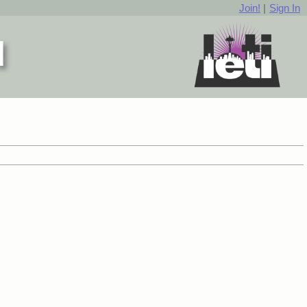
Join!
|
Sign In
d