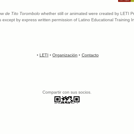
ow de Tito Torombolo
whether still or animated were created by LETI
except by express written permission of Latino Educational Training Ins
•
LETI
•
Organización
•
Contacto
Compartir con sus socios.
© 2026 Latino Educational Training Institute
Web tools by
Clark Internet
© 1996 - 2026